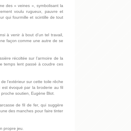
me des « veines », symbolisant la
irement voulu rugueux, pauvre et
r qui fourmille et scintille de tout
nsi à venir à bout d’
un tel travail,
t une façon comme une autre de se
ière récoltée sur l’armoire de la
le temps lent passé à coudre ces
e l’extérieur sur cette toile rêche
i est évoqué par la broderie au fil
s proche soutien, Eugène Blot.
casse de fil de fer, qui suggère
r une des manches pour faire tinter
n propre jeu.