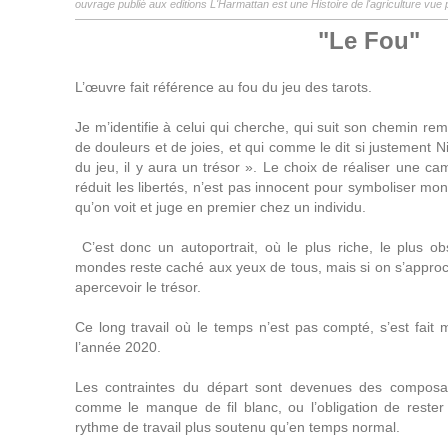
ouvrage publié aux editions L'Harmattan est une Histoire de l'agriculture vue p
"Le Fou"
L’
œuvre fait référence au fou du jeu des tarots.
Je m’
identifie à celui qui cherche, qui suit son chemin rem
de douleurs et de joies, et qui comme le dit si justement Ni
du jeu, il y aura un trésor ». Le choix de réaliser une ca
réduit les libertés, n’est pas innocent pour symboliser mo
qu’on voit et juge en premier chez un individu.
C’
est donc un autoportrait, où le plus riche, le plus o
mondes reste caché aux yeux de tous, mais si on s
’
approc
apercevoir le trésor.
Ce long travail où le temps n’
est pas compté, s
’
est fait 
l
’
année 2020.
Les contraintes du départ sont devenues des composan
comme le manque de fil blanc, ou l’obligation de rester
rythme de travail plus soutenu qu’en temps normal.