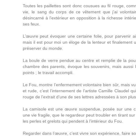
Toutes les paillettes sont donc cousues au fil rouge, com
vie, le sang du corps de ce vêtement que j’
ai volonta
désincarné à l’extérieur en opposition à la richesse intérieu
ses feux.
L’
œuvre peut évoquer une certaine folie, pour parvenir ai
mais il est pour moi un éloge de la lenteur et finalemen
préserver du monde.
La boule de verre pendue au centre et remplie de la pouss
chambre des parents, évoque les souvenirs, mais aussi 
points ; le travail accompli.
Le Fou, montre l’enfermement volontaire bien sûr, mais vu d
et rude, c’est l’internement de l’artiste Camille Claudel qu
rouge de l’extrait d’une de ses lettres adressées à son plu
La camisole est une œuvre suspendue, posée sur une car
une vie fragile, que le regardeur peut troubler en tirant su
les perles et grelots qui pendent à l’intérieur du Fou.
Regarder dans l’œuvre, c’est vivre son expérience, faire so