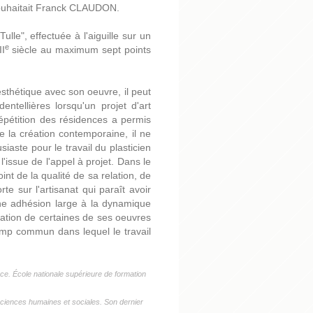
souhaitait Franck CLAUDON.
ulle", effectuée à l'aiguille sur un
e
II
siècle au maximum sept points
esthétique avec son oeuvre, il peut
entellières lorsqu'un projet d'art
épétition des résidences a permis
 la création contemporaine, il ne
iaste pour le travail du plasticien
l'issue de l'appel à projet. Dans le
nt de la qualité de sa relation, de
rte sur l'artisanat qui paraît avoir
une adhésion large à la dynamique
ntation de certaines de ses oeuvres
champ commun dans lequel le travail
e. École nationale supérieure de formation
sciences humaines et sociales. Son dernier