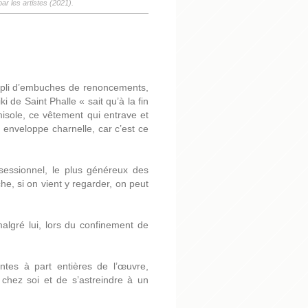
ar les artistes (2021).
pli d
’
embuches de renoncements,
ki de Saint Phalle « sait qu
’à
la fin
misole, ce vêtement qui entrave et
n enveloppe charnelle, car c’est ce
bsessionnel, le plus généreux des
he, si on vient y regarder, on peut
malgré lui, lors du confinement de
tes à part entières de l’
œuvre,
 chez soi et de s’astreindre à un