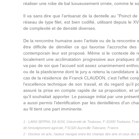
réaliser une robe de bal luxueusement ornée, comme le 
Il va sans dire que l'artisanat de la dentelle au "Poinct de T
réseau de type filet, est bien codifié, utilisant depuis le XV
de complexité et de densité diverses.
De la rencontre humaine avec l'artiste ou de la rencontre 
être difficile de démêler ce qui favorise l'accroche des d
contemporain leur est proposé. Même si le contexte de r
localement une acclimatation progressive aux pratiques de
va pas de soi que l'accueil soit assez unanimement enthous
ou de la plasticienne dont le jury a retenu la candidature à 
cas de la résidence de Franck CLAUDON, c'est l'effet conjoi
l'excellence technique de son travail, et du regard qu'il po
assuré la prise en compte rapide de sa proposition, et 
qu'il souhaitait apporter. Le passage initial par une prése
a aussi permis l'identification par les dentellières d'un 
au fil tient une part imminente.
1 - LARA-SEPPIA, EA 4154, Université de Toulouse, F-31000 Toulouse, Franc
de l'enseignement agricole, F31320 Auzeville-Tolosane, France.
2 - Docteur en arts, l'auteur navigue entre les champs des arts et ceux des 