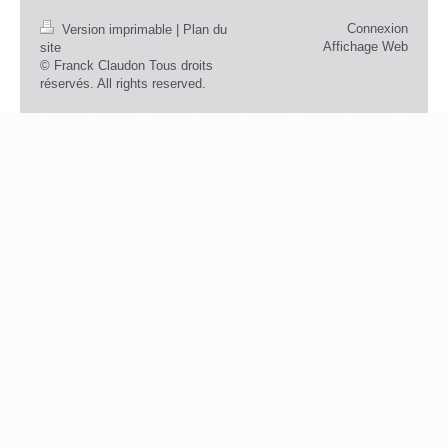
Connexion
Version imprimable
|
Plan du
Affichage Web
site
© Franck Claudon Tous droits
réservés. All rights reserved.