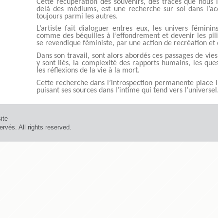
Cette récupération des souvenirs, des traces que nous l
delà des médiums, est une recherche sur soi dans l’ac
toujours parmi les autres.
L’artiste fait dialoguer entres eux, les univers féminins
comme des béquilles à l’effondrement et devenir les pili
se revendique féministe, par une action de recréation et 
Dans son travail, sont alors abordés ces passages de vies 
y sont liés, la complexité des rapports humains, les que
les réflexions de la vie à la mort.
Cette recherche dans l’introspection permanente place 
puisant ses sources dans l’intime qui tend vers l’universel
ite
rvés. All rights reserved.